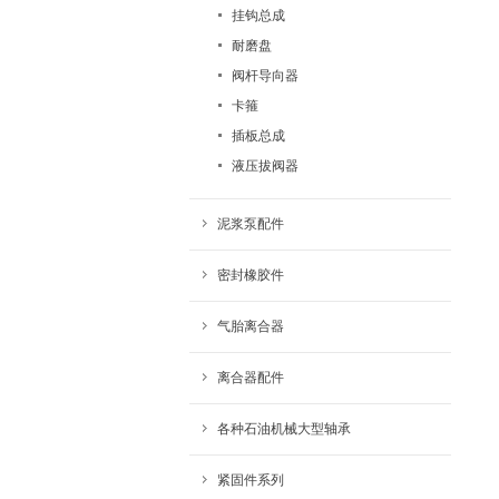
挂钩总成
耐磨盘
阀杆导向器
卡箍
插板总成
液压拔阀器
泥浆泵配件
密封橡胶件
气胎离合器
离合器配件
各种石油机械大型轴承
紧固件系列