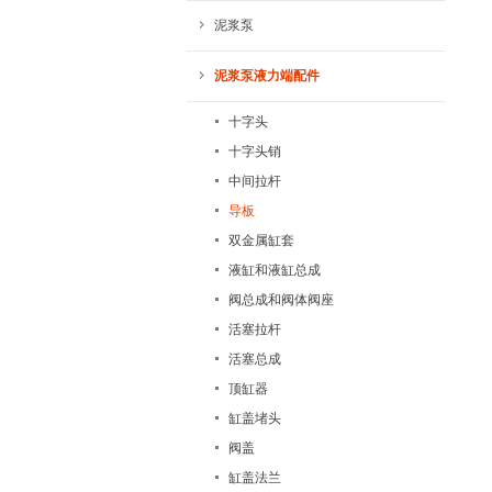
泥浆泵
泥浆泵液力端配件
十字头
十字头销
中间拉杆
导板
双金属缸套
液缸和液缸总成
阀总成和阀体阀座
活塞拉杆
活塞总成
顶缸器
缸盖堵头
阀盖
缸盖法兰