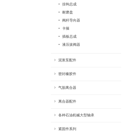
挂钩总成
耐磨盘
阀杆导向器
卡箍
插板总成
液压拔阀器
泥浆泵配件
密封橡胶件
气胎离合器
离合器配件
各种石油机械大型轴承
紧固件系列