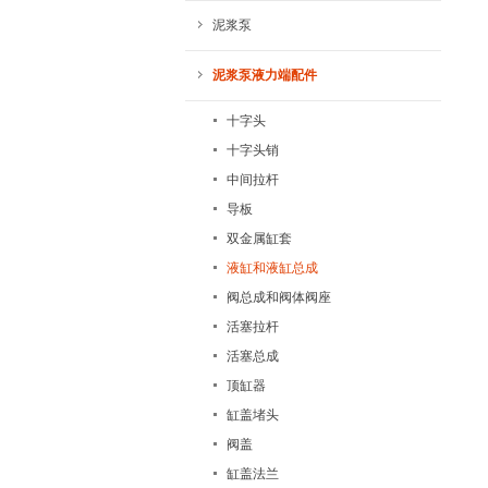
泥浆泵
泥浆泵液力端配件
十字头
十字头销
中间拉杆
导板
双金属缸套
液缸和液缸总成
阀总成和阀体阀座
活塞拉杆
活塞总成
顶缸器
缸盖堵头
阀盖
缸盖法兰