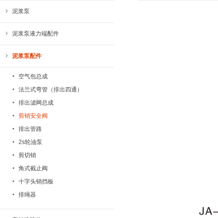
泥浆泵
泥浆泵液力端配件
泥浆泵配件
空气包总成
法兰式弯管（排出四通）
排出滤网总成
剪销安全阀
排出管路
2s轮油泵
剪切销
角式截止阀
十字头销挡板
排绳器