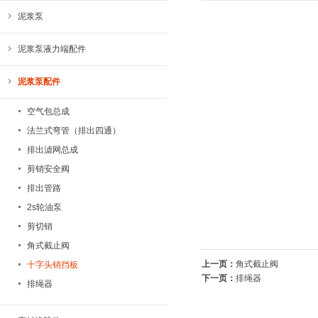
泥浆泵
泥浆泵液力端配件
泥浆泵配件
空气包总成
法兰式弯管（排出四通）
排出滤网总成
剪销安全阀
排出管路
2s轮油泵
剪切销
角式截止阀
上一页：
角式截止阀
十字头销挡板
下一页：
排绳器
排绳器